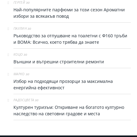
за
ГЕРГЕЙ
Най-популярните парфюми за тoзи сезон Ароматни
избори за всякакъв повод
за
ПАУЛИН
Ръководство за отпушване на тоалетни с Ф160 тръби
и ВОМА: Всичко, което трябва да знаете
за
КОЦО
Външни и вътрешни строителни ремонти
за
МАРКО
Избор на подходящи прозорци за максимална
енергийна ефективност
за
РАДОСЦВЕТА
Културен туризъм: Откриване на богатото културно
наследство на световни градове и места