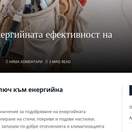
ергийната ефективност на
НЯМА КОМЕНТАРИ
3 MINS READ
Ключ към енергийна
О
значение за подобряване на енергийната
А
лиране на стени, покриви и подови настилки,
 запазим по-добре отопленията и климатизацията