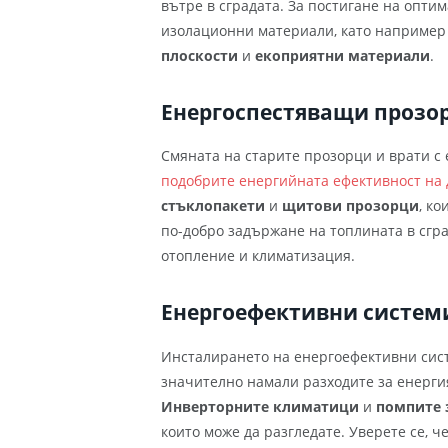
вътре в сградата. За постигане на опти
изолационни материали, като наприме
плоскости
и
екоприятни материали
.
Енергоспестяващи прозор
Смяната на старите прозорци и врати с
подобрите енергийната ефективност на 
стъклопакети
и
щитови прозорци
, ко
по-добро задържане на топлината в сгра
отопление и климатизация.
Енергоефективни системи
Инсталирането на енергоефективни сист
значително намали разходите за енерги
Инверторните климатици
и
помпите 
които може да разгледате. Уверете се, 