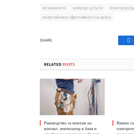
ел ремонти
електро услуги
електроусл
енергийната ефективност на дома
SHARE.
Fa
RELATED
POSTS
Ръководство за монтаж на
Важни съ
контакт, вентилатор в баня и
електрот