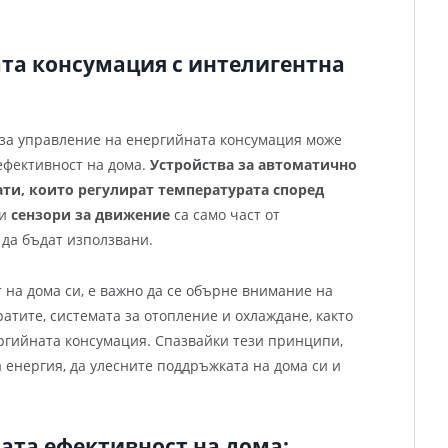
та консумация с интелигентна
за управление на енергийната консумация може
ефективност на дома.
Устройства за автоматично
ти,
които регулират температурата според
 и
сензори за движение
са само част от
 да бъдат използвани.
 на дома си, е важно да се обърне внимание на
атите, системата за отопление и охлаждане, както
ргийната консумация. Спазвайки тези принципи,
 енергия, да улесните поддръжката на дома си и
ата ефективност на дома: