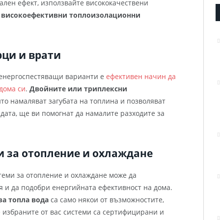
мален ефект, използвайте висококачествени
р
високоефективни топлоизолационни
ци и врати
 енергоспестяващи варианти е
е
фективен начин да
дома си
.
Двойните или триплексни
ито намаляват загубата на топлина и позволяват
дата, ще ви помогнат да намалите разходите за
 за отопление и охлаждане
еми за отопление и охлаждане може да
я и да подобри енергийната ефективност на дома.
за топла вода
са само някои от възможностите,
че избраните от вас системи са сертифицирани и