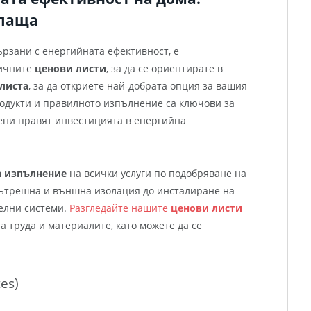
плаща
ързани с енергийната ефективност, е
личните
ценови листи
, за да се ориентирате в
листа
, за да откриете най-добрата опция за вашия
одукти и правилното изпълнение са ключови за
цени правят инвестицията в енергийна
а изпълнение
на всички услуги по подобряване на
вътрешна и външна изолация до инсталиране на
елни системи.
Разгледайте нашите
ценови листи
 труда и материалите, като можете да се
tes)