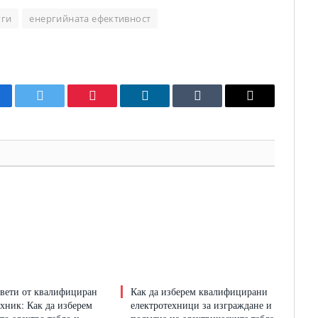
уги
енергийната ефективност
cebook
Twitter
Pinterest
LinkedIn
Tumblr
Email
вети от квалифициран
Как да изберем квалифицирани
ехник: Как да изберем
електротехници за изграждане и