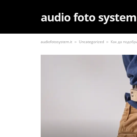
audio foto system
audiofotosystem.it
Uncategorized
Как да подоб
»
»