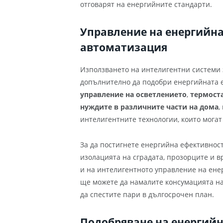
отговарят на енергийните стандарти.
Управление на енергийна
автоматизация
Използването на интелигентни системи 
допълнително да подобри енергийната 
управление на осветлението
,
термоста
нуждите в различните части на дома
,
интелигентните технологии, които могат
За да постигнете енергийна ефективност
изолацията на сградата, прозорците и вр
и на интелигентното управление на ене
ще можете да намалите консумацията на
да спестите пари в дългосрочен план.
Подобряване на енергийн