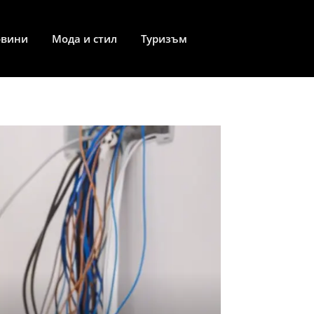
овини
Мода и стил
Туризъм