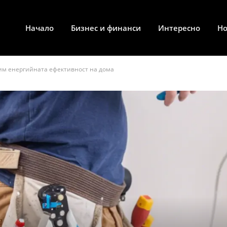
Начало
Бизнес и финанси
Интересно
Н
рим енергийната ефективност на дома