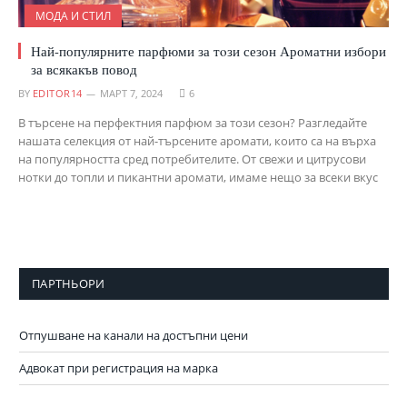
МОДА И СТИЛ
Най-популярните парфюми за тoзи сезон Ароматни избори
за всякакъв повод
BY
EDITOR14
МАРТ 7, 2024
6
В търсене на перфектния парфюм за този сезон? Разгледайте
нашата селекция от най-търсените аромати, които са на върха
на популярността сред потребителите. От свежи и цитрусови
нотки до топли и пикантни аромати, имаме нещо за всеки вкус
ПАРТНЬОРИ
Отпушване на канали на достъпни цени
Адвокат при регистрация на марка