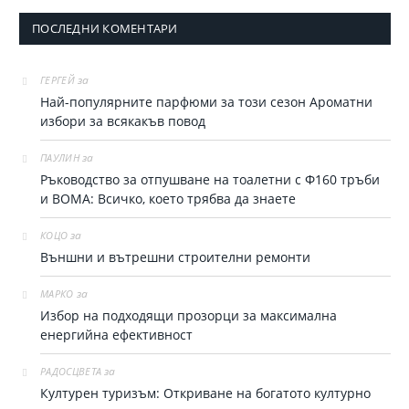
ПОСЛЕДНИ КОМЕНТАРИ
за
ГЕРГЕЙ
Най-популярните парфюми за тoзи сезон Ароматни
избори за всякакъв повод
за
ПАУЛИН
Ръководство за отпушване на тоалетни с Ф160 тръби
и ВОМА: Всичко, което трябва да знаете
за
КОЦО
Външни и вътрешни строителни ремонти
за
МАРКО
Избор на подходящи прозорци за максимална
енергийна ефективност
за
РАДОСЦВЕТА
Културен туризъм: Откриване на богатото културно