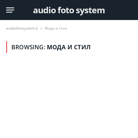
audio foto system
audiofotosystem.it
Мода и стил
»
BROWSING:
МОДА И СТИЛ