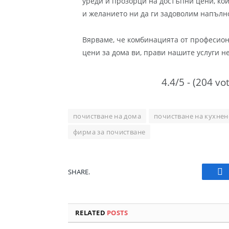
уреди и прозорци на достъпни цени, ко
и желанието ни да ги задоволим напълн
Вярваме, че комбинацията от професион
цени за дома ви, прави нашите услуги 
4.4/5 - (204 vo
почистване на дома
почистване на кухнен
фирма за почистване
SHARE.
Fa
RELATED
POSTS