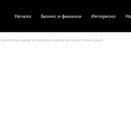
Начало
Бизнес и финанси
Интересно
Н
 кухненски уреди и прозорци в дома ви на достъпни цени