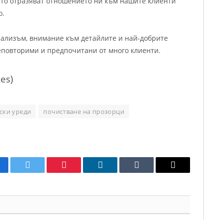
ито отразяват отношението ни към нашите клиенти
о.
ализъм, внимание към детайлите и най-добрите
неповторими и предпочитани от много клиенти.
tes)
ски уреди
почистване на прозорци
cebook
Twitter
Pinterest
LinkedIn
Tumblr
Email