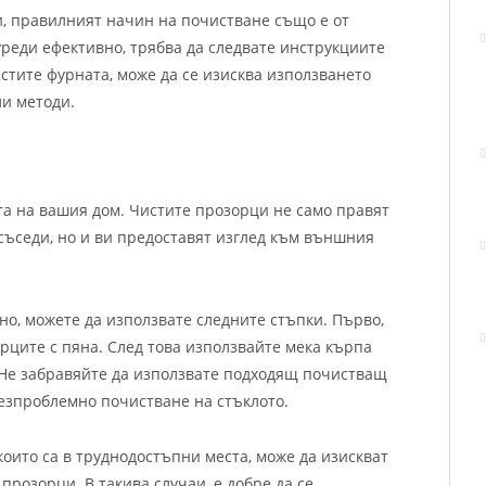
, правилният начин на почистване също е от
уреди ефективно, трябва да следвате инструкциите
стите фурната, може да се изисква използването
и методи.
та на вашия дом. Чистите прозорци не само правят
съседи, но и ви предоставят изглед към външния
но, можете да използвате следните стъпки. Първо,
рците с пяна. След това използвайте мека кърпа
 Не забравяйте да използвате подходящ почистващ
безпроблемно почистване на стъклото.
оито са в труднодостъпни места, може да изискват
прозорци. В такива случаи, е добре да се