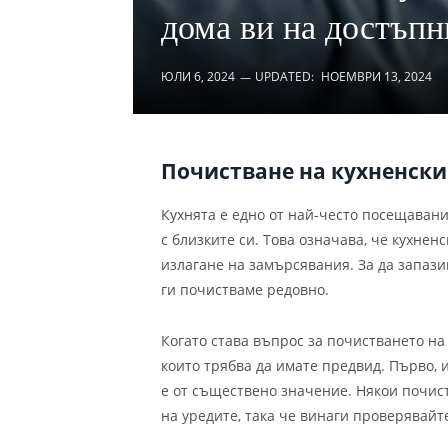
дома ви на достъпн
ЮЛИ 6, 2024
UPDATED:
НОЕМВРИ 13, 2024
Почистване на кухненски
Кухнята е едно от най-често посещавани
с близките си. Това означава, че кухнен
излагане на замърсявания. За да запази
ги почистваме редовно.
Когато става въпрос за почистването на
които трябва да имате предвид. Първо,
е от съществено значение. Някои почи
на уредите, така че винаги проверявайте