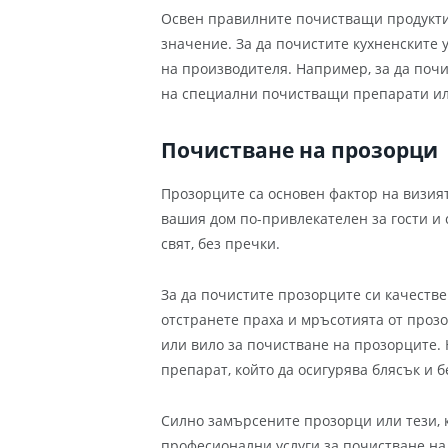
Освен правилните почистващи продукти
значение. За да почистите кухненските 
на производителя. Например, за да почи
на специални почистващи препарати ил
Почистване на прозорци
Прозорците са основен фактор на визия
вашия дом по-привлекателен за гости и 
свят, без пречки.
За да почистите прозорците си качестве
отстранете праха и мръсотията от прозо
или вило за почистване на прозорците.
препарат, който да осигурява блясък и 
Силно замърсените прозорци или тези, к
професионални услуги за почистване на 