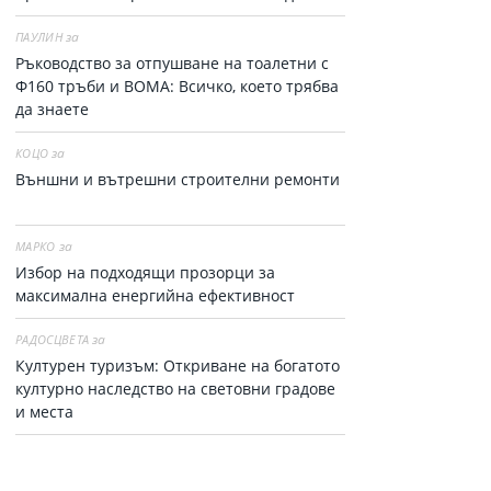
за
ПАУЛИН
Ръководство за отпушване на тоалетни с
Ф160 тръби и ВОМА: Всичко, което трябва
да знаете
за
КОЦО
Външни и вътрешни строителни ремонти
за
МАРКО
Избор на подходящи прозорци за
максимална енергийна ефективност
за
РАДОСЦВЕТА
Културен туризъм: Откриване на богатото
културно наследство на световни градове
и места