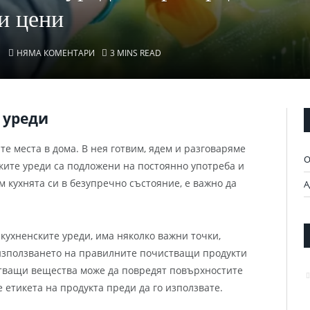
и цени
НЯМА КОМЕНТАРИ
3 MINS READ
 уреди
те места в дома. В нея готвим, ядем и разговаряме
О
ските уреди са подложени на постоянно употреба и
м кухнята си в безупречно състояние, е важно да
А
 кухненските уреди, има няколко важни точки,
 използването на правилните почистващи продукти
стващи вещества може да повредят повърхностите
 етикета на продукта преди да го използвате.