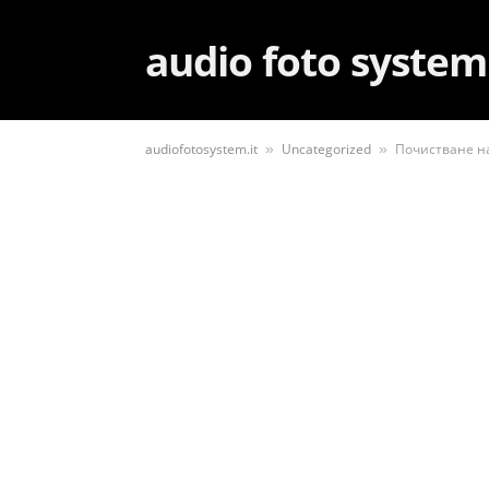
audio foto system
audiofotosystem.it
Uncategorized
Почистване на
»
»