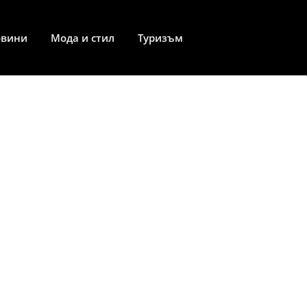
овини
Мода и стил
Туризъм