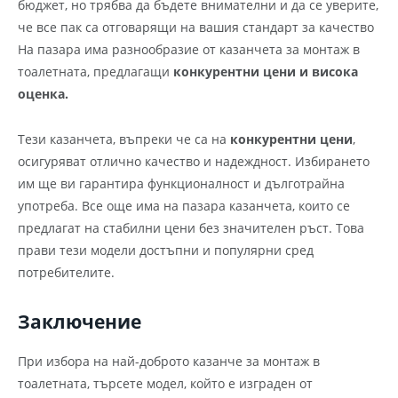
бюджет, но трябва да бъдете внимателни и да се уверите,
че все пак са отговарящи на вашия стандарт за качество
На пазара има разнообразие от казанчета за монтаж в
тоалетната, предлагащи
конкурентни цени и висока
оценка.
Тези казанчета, въпреки че са на
конкурентни цени
,
осигуряват отлично качество и надеждност. Избирането
им ще ви гарантира функционалност и дълготрайна
употреба. Все още има на пазара казанчета, които се
предлагат на стабилни цени без значителен ръст. Това
прави тези модели достъпни и популярни сред
потребителите.
Заключение
При избора на най-доброто казанче за монтаж в
тоалетната, търсете модел, който е изграден от