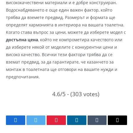
висококачествени материали и е добре конструиран.
Водоснабдяването е още един важен фактор, който
трябва да вземете предвид. Размерът и формата ще
определят хармонията в интериора на вашата тоалетна.
Когато става въпрос за цени, можете да изберете модел с
достъпна цена
, който не компрометира качеството или
да изберете някой от моделите с конкурентни цени и
високо качество. Всички тези фактори трябва да се
вземат предвид, за да гарантирате, че казанчето за
монтаж в тоалетната ще отговори на вашите нужди и
предпочитания.
4.6/5 - (303 votes)
Facebook
Twitter
Pinterest
LinkedIn
Tumblr
Email