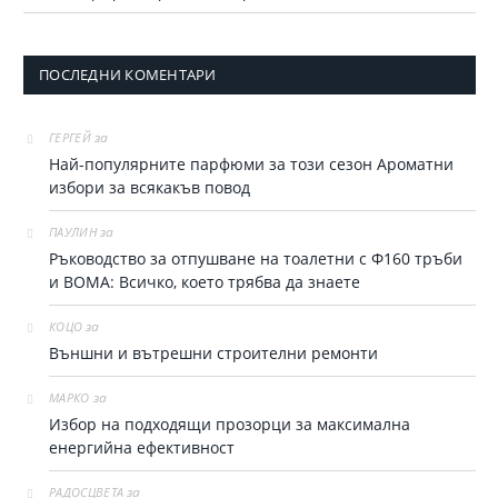
ПОСЛЕДНИ КОМЕНТАРИ
за
ГЕРГЕЙ
Най-популярните парфюми за тoзи сезон Ароматни
избори за всякакъв повод
за
ПАУЛИН
Ръководство за отпушване на тоалетни с Ф160 тръби
и ВОМА: Всичко, което трябва да знаете
за
КОЦО
Външни и вътрешни строителни ремонти
за
МАРКО
Избор на подходящи прозорци за максимална
енергийна ефективност
за
РАДОСЦВЕТА