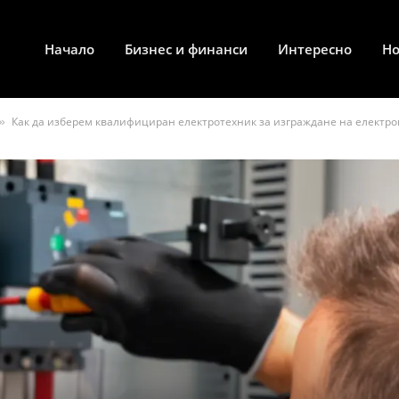
Начало
Бизнес и финанси
Интересно
Н
Как да изберем квалифициран електротехник за изграждане на електро
»