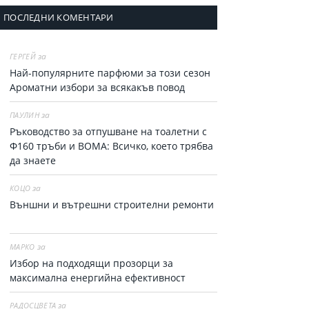
ПОСЛЕДНИ КОМЕНТАРИ
за
ГЕРГЕЙ
Най-популярните парфюми за тoзи сезон
Ароматни избори за всякакъв повод
за
ПАУЛИН
Ръководство за отпушване на тоалетни с
Ф160 тръби и ВОМА: Всичко, което трябва
да знаете
за
КОЦО
Външни и вътрешни строителни ремонти
за
МАРКО
Избор на подходящи прозорци за
максимална енергийна ефективност
за
РАДОСЦВЕТА