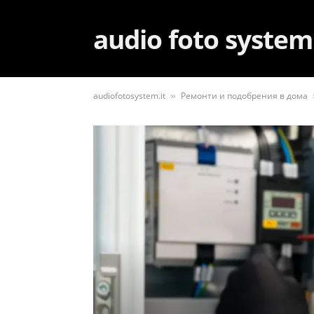
audio foto system
audiofotosystem.it
Ремонти и подобрения в дома
»