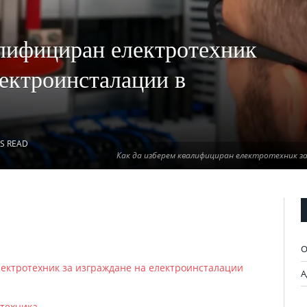
алифициран електротехник
лектроинсталации в
NS READ
Как да изберем квалифициран електротехник з
О
ектротехник за изграждане на електроинсталации
А
техника