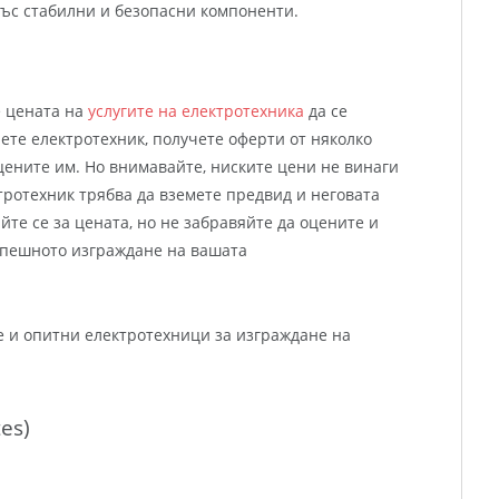
ъс стабилни и безопасни компоненти.
 цената на
услугите на електротехника
да се
ете електротехник, получете оферти от няколко
ените им. Но внимавайте, ниските цени не винаги
тротехник трябва да вземете предвид и неговата
йте се за цената, но не забравяйте да оцените и
успешното изграждане на вашата
 и опитни електротехници за изграждане на
tes)