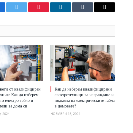
cebook
Twitter
Pinterest
LinkedIn
Tumblr
Email
вети от квалифициран
Как да изберем квалифицирани
ехник: Как да изберем
електротехници за изграждане и
то електро табло и
подмяна на електрическите табла
тели за дома си
в домовете?
, 2024
НОЕМВРИ 15, 2024