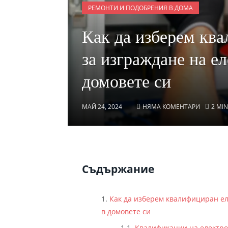
РЕМОНТИ И ПОДОБРЕНИЯ В ДОМА
Как да изберем кв
за изграждане на е
домовете си
МАЙ 24, 2024
НЯМА КОМЕНТАРИ
2 MI
Съдържание
Как да изберем квалифициран ел
в домовете си
Квалификации на електро