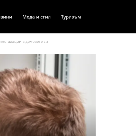
овини
Мода и стил
Туризъм
инсталации в домовете си