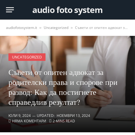
audio foto system
audiofotosystem.it
Uncategorized
Съвети от опитен адвокат за родителски права и спорове при развод: Как да постигнете справедлив резултат?
»
»
UNCATEGORIZED
Съвети от опитен адвокат за
родителски права и спорове при
развод: Как да постигнете
справедлив резултат?
ЮЛИ 9, 2024
UPDATED:
НОЕМВРИ 13, 2024
НЯМА КОМЕНТАРИ
2 MINS READ