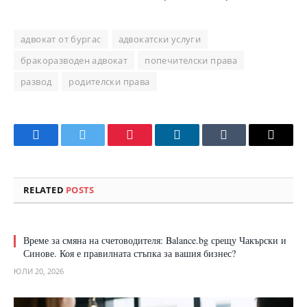
адвокат от бургас
адвокатски услуги
бракоразводен адвокат
попечителски права
развод
родителски права
Facebook
Twitter
Pinterest
LinkedIn
Tumblr
Email
RELATED
POSTS
Време за смяна на счетоводителя: Balance.bg срещу Чакърски и
Синове. Коя е правилната стъпка за вашия бизнес?
ЮЛИ 20, 2026