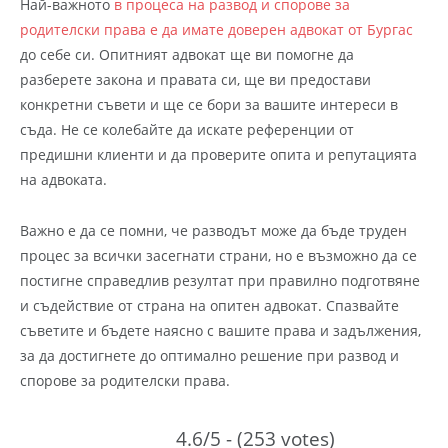
Най-важното
в процеса на развод и спорове за
родителски права е да имате доверен адвокат от Бургас
до себе си. Опитният адвокат ще ви помогне да
разберете закона и правата си, ще ви предостави
конкретни съвети и ще се бори за вашите интереси в
съда. Не се колебайте да искате референции от
предишни клиенти и да проверите опита и репутацията
на адвоката.
Важно е да се помни, че разводът може да бъде труден
процес за всички засегнати страни, но е възможно да се
постигне справедлив резултат при правилно подготвяне
и съдействие от страна на опитен адвокат. Спазвайте
съветите и бъдете наясно с вашите права и задължения,
за да достигнете до оптимално решение при развод и
спорове за родителски права.
4.6/5 - (253 votes)