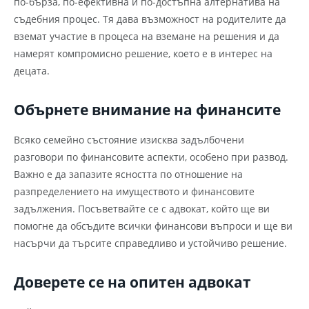
по-бърза, по-ефективна и по-достъпна алтернатива на
съдебния процес. Тя дава възможност на родителите да
вземат участие в процеса на вземане на решения и да
намерят компромисно решение, което е в интерес на
децата.
Обърнете внимание на финансите
Всяко семейно състояние изисква задълбочени
разговори по финансовите аспекти, особено при развод.
Важно е да запазите ясността по отношение на
разпределението на имуществото и финансовите
задължения. Посъветвайте се с адвокат, който ще ви
помогне да обсъдите всички финансови въпроси и ще ви
насърчи да търсите справедливо и устойчиво решение.
Доверете се на опитен адвокат