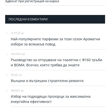
Адвокат при регистрация на марка
ПОСЛЕДНИ КОМЕНТАРИ
за
ГЕРГЕЙ
Най-популярните парфюми за тoзи сезон Ароматни
избори за всякакъв повод
за
ПАУЛИН
Ръководство за отпушване на тоалетни с Ф160 тръби
и ВОМА: Всичко, което трябва да знаете
за
КОЦО
Външни и вътрешни строителни ремонти
за
МАРКО
Избор на подходящи прозорци за максимална
енергийна ефективност