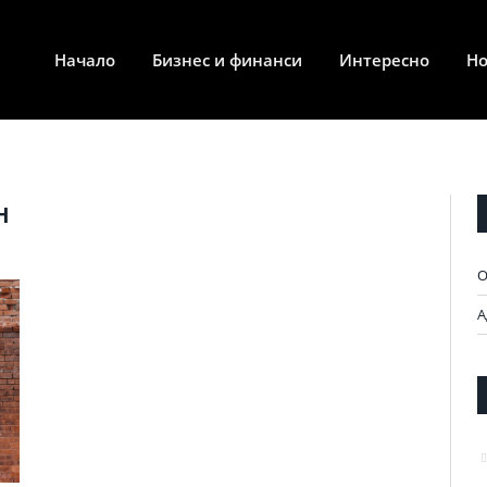
Начало
Бизнес и финанси
Интересно
Н
Н
О
А