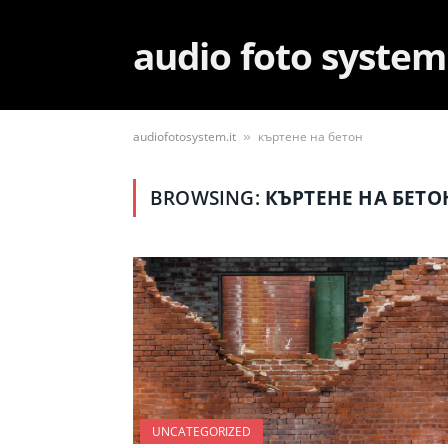
audio foto system
audiofotosystem.it
къртене на бетон
»
BROWSING:
КЪРТЕНЕ НА БЕТО
UNCATEGORIZED