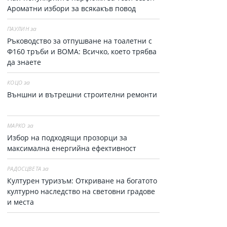
Ароматни избори за всякакъв повод
за
ПАУЛИН
Ръководство за отпушване на тоалетни с
Ф160 тръби и ВОМА: Всичко, което трябва
да знаете
за
КОЦО
Външни и вътрешни строителни ремонти
за
МАРКО
Избор на подходящи прозорци за
максимална енергийна ефективност
за
РАДОСЦВЕТА
Културен туризъм: Откриване на богатото
културно наследство на световни градове
и места