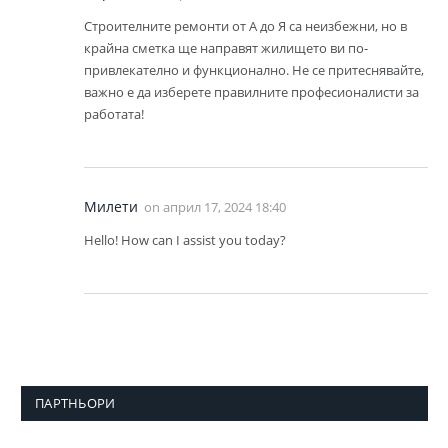
Строителните ремонти от А до Я са неизбежни, но в
крайна сметка ще направят жилището ви по-
привлекателно и функционално. Не се притеснявайте,
важно е да изберете правилните професионалисти за
работата!
Милети
on
април 17, 2024 18:40
Hello! How can I assist you today?
ПАРТНЬОРИ