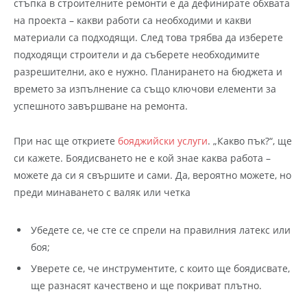
стъпка в строителните ремонти е да дефинирате обхвата
на проекта – какви работи са необходими и какви
материали са подходящи. След това трябва да изберете
подходящи строители и да съберете необходимите
разрешителни, ако е нужно. Планирането на бюджета и
времето за изпълнение са също ключови елементи за
успешното завършване на ремонта.
При нас ще откриете
бояджийски услуги
. „Какво пък?“, ще
си кажете. Боядисването не е кой знае каква работа –
можете да си я свършите и сами. Да, вероятно можете, но
преди минаването с валяк или четка
Убедете се, че сте се спрели на правилния латекс или
боя;
Уверете се, че инструментите, с които ще боядисвате,
ще разнасят качествено и ще покриват плътно.