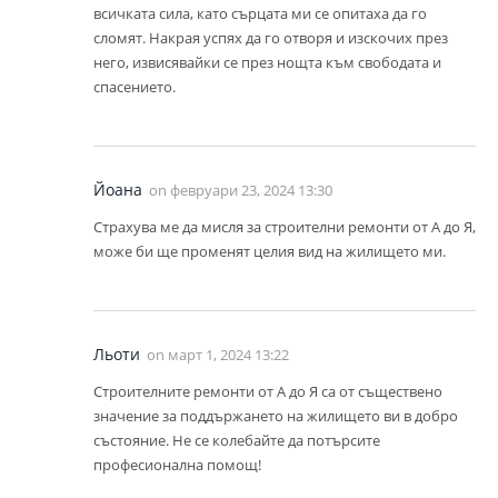
всичката сила, като сърцата ми се опитаха да го
сломят. Накрая успях да го отворя и изскочих през
него, извисявайки се през нощта към свободата и
спасението.
Йоана
on
февруари 23, 2024 13:30
Страхува ме да мисля за строителни ремонти от А до Я,
може би ще променят целия вид на жилището ми.
Льоти
on
март 1, 2024 13:22
Строителните ремонти от А до Я са от съществено
значение за поддържането на жилището ви в добро
състояние. Не се колебайте да потърсите
професионална помощ!