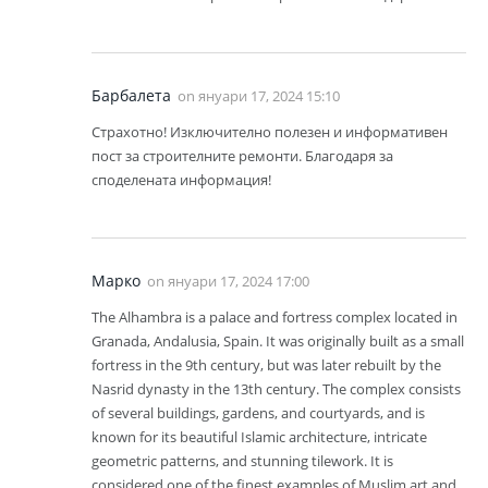
Барбалета
on
януари 17, 2024 15:10
Страхотно! Изключително полезен и информативен
пост за строителните ремонти. Благодаря за
споделената информация!
Марко
on
януари 17, 2024 17:00
The Alhambra is a palace and fortress complex located in
Granada, Andalusia, Spain. It was originally built as a small
fortress in the 9th century, but was later rebuilt by the
Nasrid dynasty in the 13th century. The complex consists
of several buildings, gardens, and courtyards, and is
known for its beautiful Islamic architecture, intricate
geometric patterns, and stunning tilework. It is
considered one of the finest examples of Muslim art and