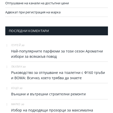
Отпушване на канали на достъпни цени
Адвокат при регистрация на марка
ПОСЛЕДНИ КОМЕНТАРИ
за
ГЕРГЕЙ
Най-популярните парфюми за тoзи сезон Ароматни
избори за всякакъв повод
за
ПАУЛИН
Ръководство за отпушване на тоалетни с Ф160 тръби
и ВОМА: Всичко, което трябва да знаете
за
КОЦО
Външни и вътрешни строителни ремонти
за
МАРКО
Избор на подходящи прозорци за максимална