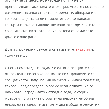
отопление са много, но нито една от тях не Ви
препоръчваме, ако нямате изолация. Ако сте със северно
изложение, всички строителни ремонти, обвързани с
топлоизолацията са Ви приоритет. Ако се нанасяте
тепърва в такова жилище, ще изпитате горчивината на
солените сметки за отопление. Затова се замислете,
докато е още рано.
Други строителни ремонти са замазките,
зидария
, ел.
услугите и др.
От опит смеем да твърдим, че ел. инсталациите са с
относително високо качество. Но ВиК проблемите се
срещат често. Запушвания на сифони, мивки, тоалетни,
течове. След определено време установявате, че се
намирате насред блато – отпадна вода, бактерии,
мръсотия. Ето такива строителни ремонти не обича
никой, но за жалост имат голям дял в общите ремонтни