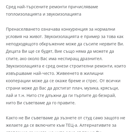
Сред най-търсените ремонти причисляваме
топлоизолацията и звукоизолацията
Пренаселването означава конкуренция за нормални
условия на живот. Звукоизолацията е пример за това как
неподходящото обкръжение може да съсипе нервите Ви.
Децата Ви ще се будят, Вие също няма да можете да
спите, ако около Вас има неспиращ дразнител.
Звукоизолацията е сред онези строителни ремонти, които
извършваме най-често. Живеенето в жилищни
кооперации може да се окаже бреме и стрес. От всички
страни може до Вас да достигат плач, музика, крясъци,
лай и т.н. Нито сте длъжни да ги търпите до безкрай,
нито Ви съветваме да го правите.
Както не Ви съветваме да зъзнете от студ само защото не
желаете да се включите към ТЕЦ-а. Алтернативите за