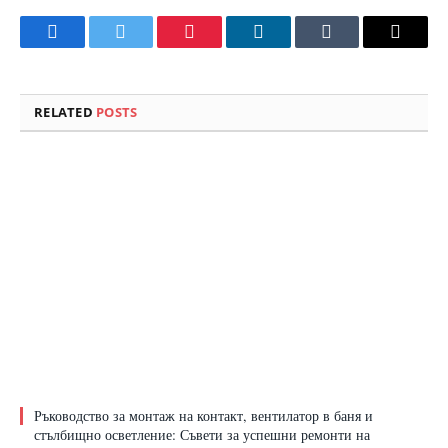
Facebook
Twitter
Pinterest
LinkedIn
Tumblr
Email
RELATED
POSTS
Ръководство за монтаж на контакт, вентилатор в баня и
стълбищно осветление: Съвети за успешни ремонти на