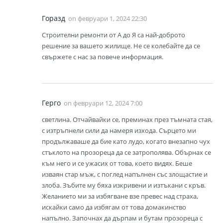
Горазд
on
февруари 1, 2024 22:30
Строителни ремонти от А до Я са най-доброто
решение за вашето жилище. Не се колебайте да се
свържете с нас за повече информация.
Герго
on
февруари 12, 2024 7:00
светлина. Отчайвайки се, преминах през тъмната стая,
с изтръпнели сили да намеря изхода. Сърцето ми
продължаваше да бие като лудо, когато внезапно чух
стъклото на прозореца да се затрополява. Обърнах се
към него и се ужасих от това, което видях. Беше
изваян стар мъж, с поглед напълнен със злощастие и
злоба. Зъбите му бяха изкривени и изтъкани с кръв.
Желанието ми за избягване взе превес над страха,
искайки само да избягам от това домакинство
напълно. Започнах да дърпам и бутам прозореца с